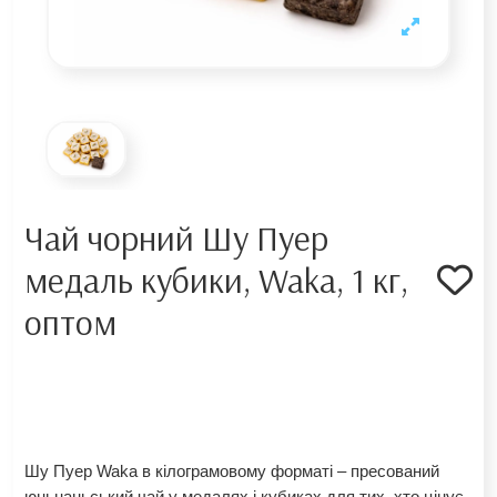
Чай чорний Шу Пуер
медаль кубики, Waka, 1 кг,
оптом
Шу Пуер Waka в кілограмовому форматі – пресований
юньнаньський чай у медалях і кубиках для тих, хто цінує