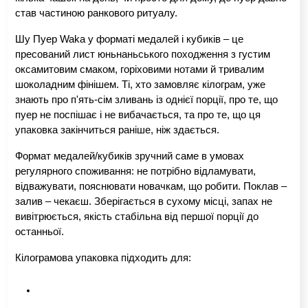
став частиною ранкового ритуалу.
Шу Пуер Waka у форматі медалей і кубиків – це 
пресований лист юньнаньського походження з густим 
оксамитовим смаком, горіховими нотами й тривалим 
шоколадним фінішем. Ті, хто замовляє кілограм, уже 
знають про п'ять-сім зливань із однієї порції, про те, що 
пуер не поспішає і не вибачається, та про те, що ця 
упаковка закінчиться раніше, ніж здається.
Формат медалей/кубиків зручний саме в умовах 
регулярного споживання: не потрібно відламувати, 
відважувати, пояснювати новачкам, що робити. Поклав – 
залив – чекаєш. Зберігається в сухому місці, запах не 
вивітрюється, якість стабільна від першої порції до 
останньої.
Кілограмова упаковка підходить для: