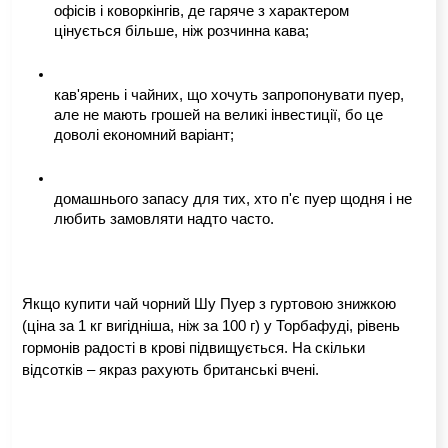
офісів і коворкінгів, де гаряче з характером 
цінується більше, ніж розчинна кава;
кав'ярень і чайних, що хочуть запропонувати пуер, 
але не мають грошей на великі інвестиції, бо це 
доволі економний варіант;
домашнього запасу для тих, хто п'є пуер щодня і не 
любить замовляти надто часто.
Якщо купити чай чорний Шу Пуер з гуртовою знижкою 
(ціна за 1 кг вигідніша, ніж за 100 г) у Торбафуді, рівень 
гормонів радості в крові підвищується. На скільки 
відсотків – якраз рахують британські вчені. 