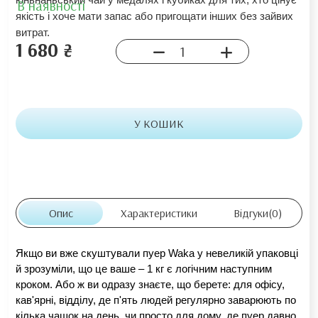
В наявності
якість і хоче мати запас або пригощати інших без зайвих
витрат.
1 680 ₴
У КОШИК
Опис
Характеристики
Відгуки
(0)
Якщо ви вже скуштували пуер Waka у невеликій упаковці 
й зрозуміли, що це ваше – 1 кг є логічним наступним 
кроком. Або ж ви одразу знаєте, що берете: для офісу, 
кав'ярні, відділу, де п'ять людей регулярно заварюють по 
кілька чашок на день, чи просто для дому, де пуер давно 