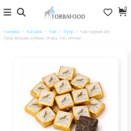
0
Головна
Каталог
Чай
Пуер
Чай чорний Шу
Пуер медаль кубики, Waka, 1 кг, оптом