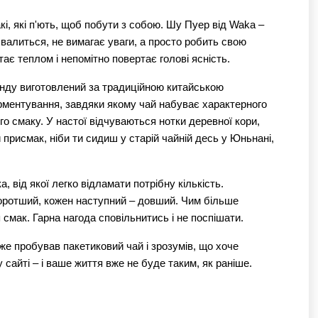
акі, які п'ють, щоб побути з собою. Шу Пуер від Waka – 
хвалиться, не вимагає уваги, а просто робить свою 
тає теплом і непомітно повертає голові ясність.
нду виготовлений за традиційною китайською 
рментування, завдяки якому чай набуває характерного 
го смаку. У настої відчуваються нотки деревної кори, 
й присмак, ніби ти сидиш у старій чайній десь у Юньнані, 
 від якої легко відламати потрібну кількість. 
ротший, кожен наступний – довший. Чим більше 
смак. Гарна нагода сповільнитись і не поспішати.
е пробував пакетиковий чай і зрозумів, що хоче 
сайті – і ваше життя вже не буде таким, як раніше.