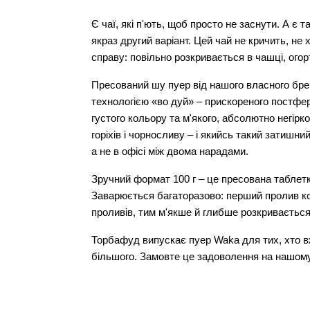
Є чаї, які п'ють, щоб просто не заснути. А є т
якраз другий варіант. Цей чай не кричить, не 
справу: повільно розкривається в чашці, огор
Пресований шу пуер від нашого власного бре
технологією «во дуй» – прискореного постфе
густого кольору та м'якого, абсолютно негірко
горіхів і чорносливу – і якийсь такий затишни
а не в офісі між двома нарадами.
Зручний формат 100 г – це пресована таблетка,
Заварюється багаторазово: перший пролив ко
проливів, тим м'якше й глибше розкривається 
Торбафуд випускає пуер Waka для тих, хто вж
більшого. Замовте це задоволення на нашому 