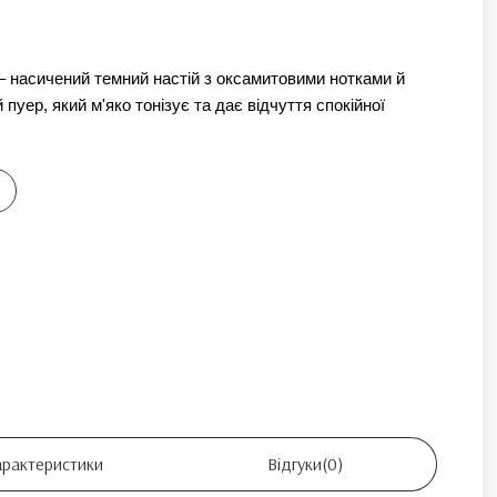
 насичений темний настій з оксамитовими нотками й 
уер, який м'яко тонізує та дає відчуття спокійної 
арактеристики
Відгуки
(0)