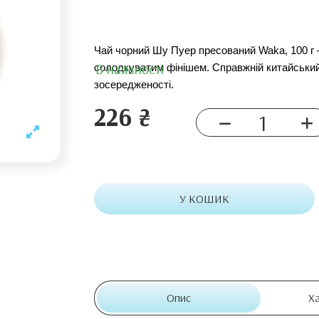
Чай чорний Шу Пуер пресований Waka, 100 г –
В наявності
солодкуватим фінішем. Справжній китайський п
зосередженості.
226 ₴
У КОШИК
Опис
Х