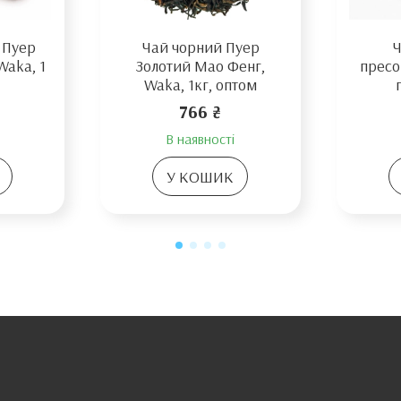
 Пуер
Чай чорний Пуер
Ч
Waka, 1
Золотий Мао Фенг,
пресо
Waka, 1кг, оптом
766 ₴
В наявності
У КОШИК