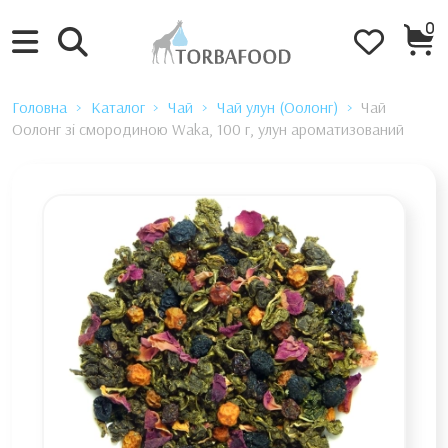
0
Головна
Каталог
Чай
Чай улун (Оолонг)
Чай
Оолонг зі смородиною Waka, 100 г, улун ароматизований