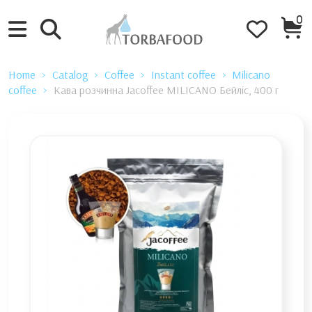
0
Home
Catalog
Coffee
Instant coffee
Milicano
coffee
Кава розчинна Jacoffee MILICANO Бейліс, 400 г