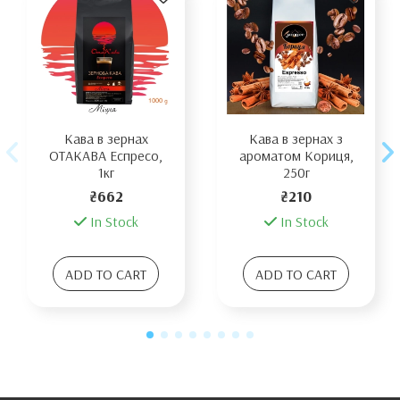
Кава в зернах
Кава в зернах з
ОТАКАВА Еспресо,
ароматом Кориця,
1кг
250г
₴662
₴210
In Stock
In Stock
ADD TO CART
ADD TO CART