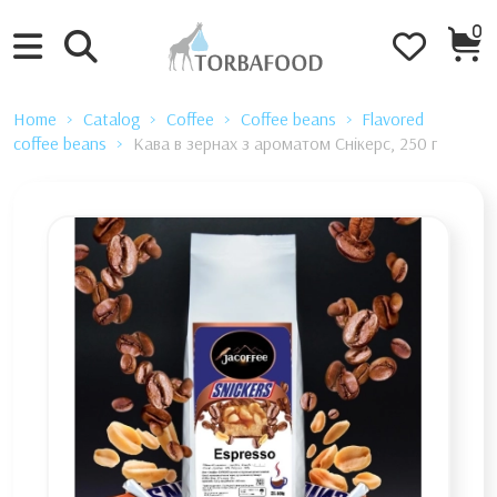
0
Home
Catalog
Coffee
Coffee beans
Flavored
coffee beans
Кава в зернах з ароматом Снікерс, 250 г