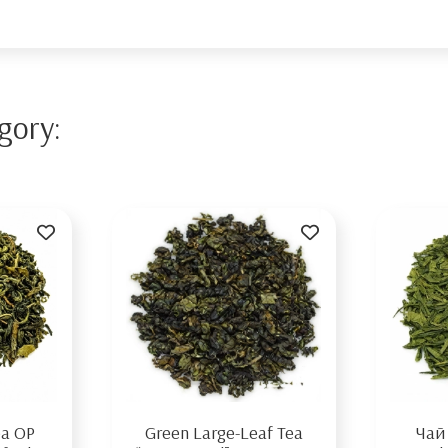
gory:
ea OP
Green Large-Leaf Tea
Чай