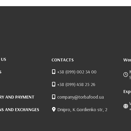
 US
CONTACTS
Wor
S
+38 (099) 002 34 00
+38 (099) 458 25 26
Exp
RY AND PAYMENT
company@torbafood.ua
NS AND EXCHANGES
Dnipro, K.Gordienko str, 2