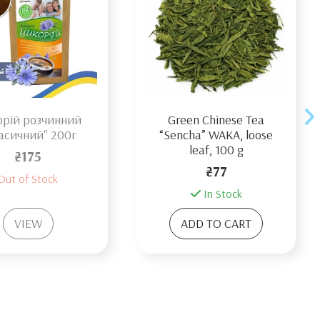
рій розчинний
Green Chinese Tea
асичний" 200г
“Sencha” WAKA, loose
leaf, 100 g
₴175
₴77
Out of Stock
In Stock
VIEW
ADD TO CART