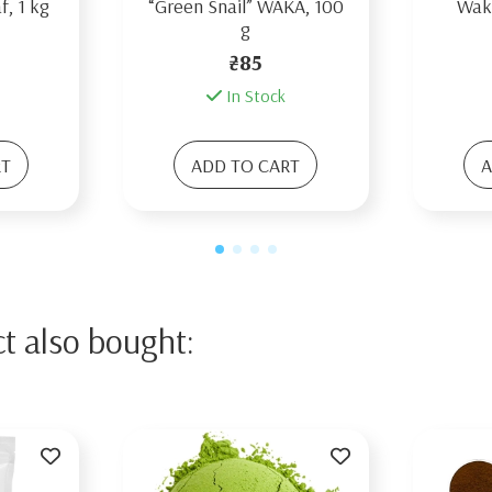
, 1 kg
“Green Snail” WAKA, 100
Waka
g
₴85
In Stock
RT
ADD TO CART
A
t also bought: