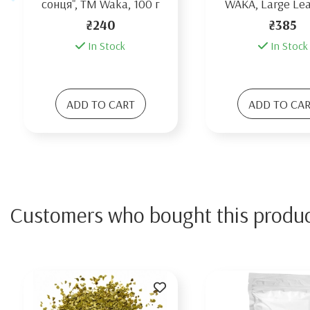
сонця", TM Waka, 100 г
WAKA, Large Leaf
₴240
₴385
In Stock
In Stock
ADD TO CART
ADD TO CA
Customers who bought this produc