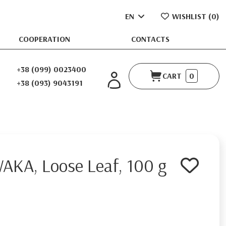
EN
WISHLIST (
0
)
COOPERATION
CONTACTS
+38 (099) 0023400
CART
0
+38 (093) 9043191
AKA, Loose Leaf, 100 g