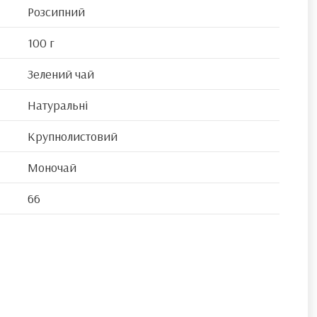
Розсипний
100 г
Зелений чай
Натуральні
Крупнолистовий
Моночай
66