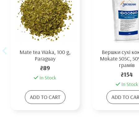
Mate tea Waka, 100 g,
Вершки сухі ко
Paraguay
Mokate 505C, 50
грамів
₴89
₴154
In Stock
In Stock
ADD TO CART
ADD TO CA