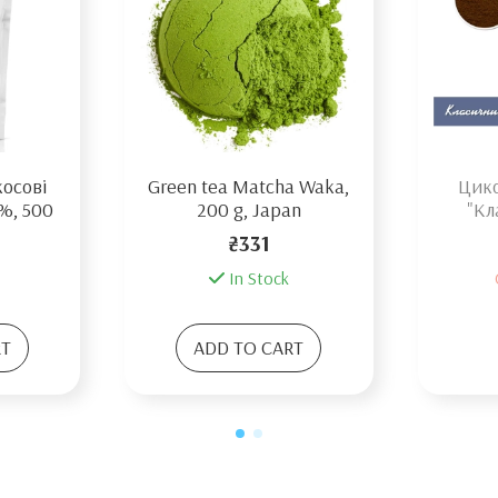
косові
Green tea Matcha Waka,
Цико
%, 500
200 g, Japan
"Кл
₴331
In Stock
RT
ADD TO CART