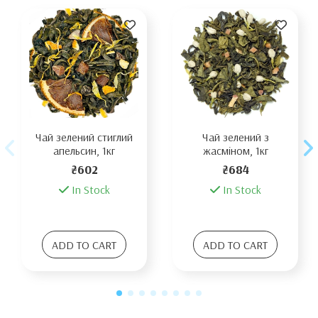
Чай зелений стиглий
Чай зелений з
апельсин, 1кг
жасміном, 1кг
₴602
₴684
In Stock
In Stock
ADD TO CART
ADD TO CART