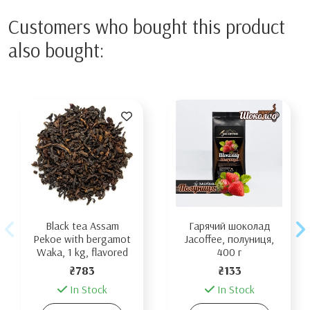
Customers who bought this product
also bought:
Black tea Assam
Гарячий шоколад
Pekoe with bergamot
Jacoffee, полуниця,
Waka, 1 kg, flavored
400 г
₴783
₴133
In Stock
In Stock