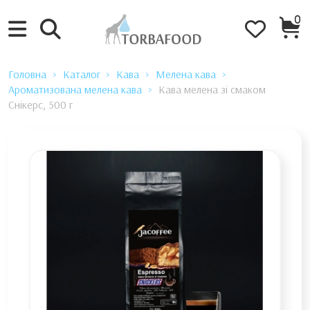
0
Головна
Каталог
Кава
Мелена кава
Ароматизована мелена кава
Кава мелена зі смаком
Снікерс, 500 г