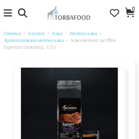
0
Головна
Каталог
Кава
Мелена кава
Ароматизована мелена кава
Кава мелена Jacoffee
Espresso Шоколад, 225 г