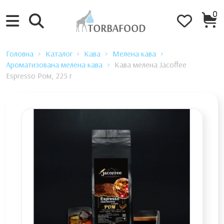
0
Головна
Каталог
Кава
Мелена кава
Ароматизована мелена кава
Кава мелена Jacoffee
Espresso Ром, 225 г