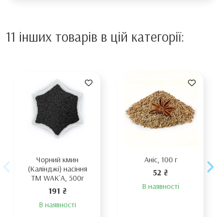
11 інших товарів в цій категорії:
Чорний кмин
Аніс, 100 г
(Калінджі) насіння
52 ₴
TM WAK`A, 500г
В наявності
191 ₴
В наявності