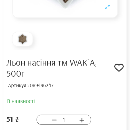
Льон насіння тм WAK`A,
500г
Артикул
2089496247
В наявності
51 ₴