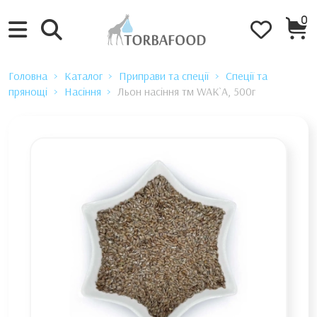
0
Головна
Каталог
Приправи та спеції
Спеції та
прянощі
Насіння
Льон насіння тм WAK`A, 500г