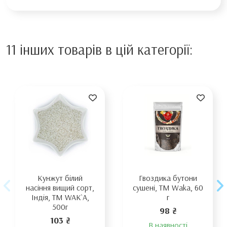
11 інших товарів в цій категорії:
Кунжут білий
Гвоздика бутони
насіння вищий сорт,
сушені, TM Waka, 60
Індія, TM WAK`A,
г
500г
98 ₴
103 ₴
В наявності