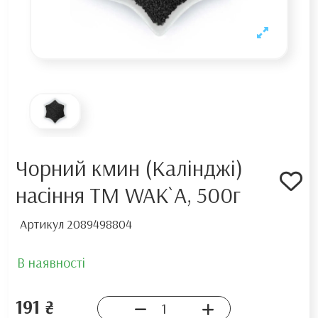
Чорний кмин (Калінджі)
насіння TM WAK`A, 500г
Артикул
2089498804
В наявності
191 ₴