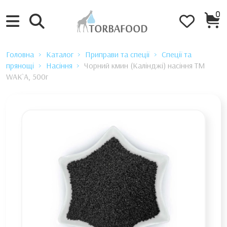
0
Головна
Каталог
Приправи та спеції
Спеції та
прянощі
Насіння
Чорний кмин (Калінджі) насіння TM
WAK`A, 500г