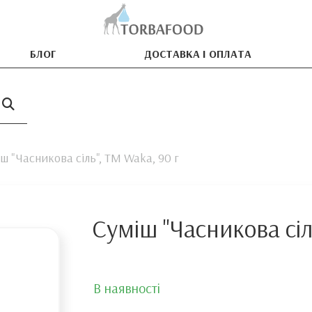
БЛОГ
ДОСТАВКА І ОПЛАТА
ш "Часникова сіль", ТМ Waka, 90 г
Суміш "Часникова сіл
В наявності