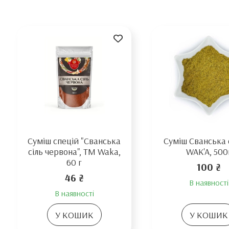
Суміш спецій "Сванська
Суміш Сванська 
сіль червона", TM Waka,
WAK'A, 500
60 г
100 ₴
46 ₴
В наявності
В наявності
У КОШИК
У КОШИК