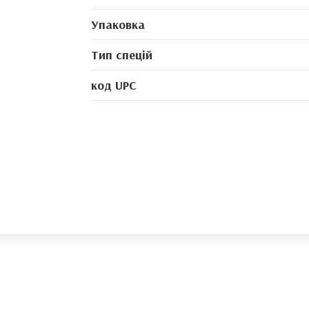
Упаковка
Тип спецій
код UPC