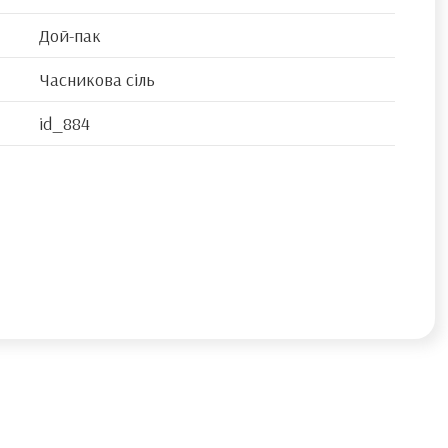
Дой-пак
Часникова сіль
id_884