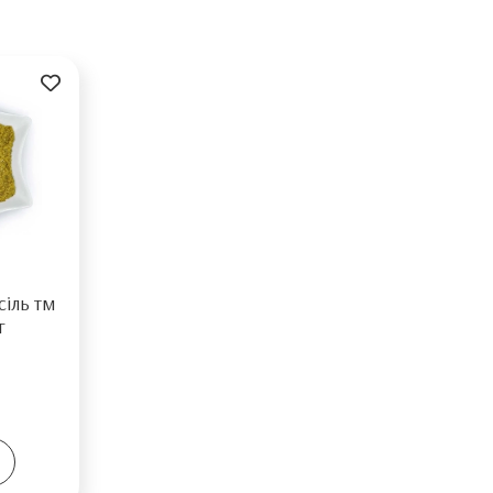
сіль тм
г