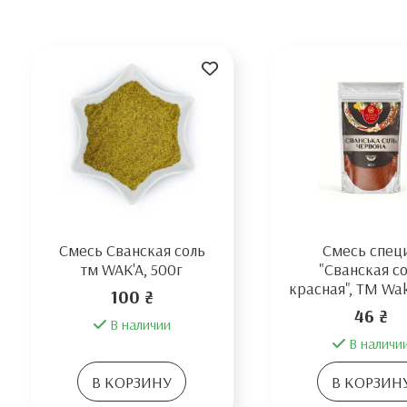
Смесь Сванская соль
Смесь спец
тм WAK'A, 500г
"Сванская с
красная", TM Wak
100 ₴
46 ₴
В наличии
В наличи
В КОРЗИНУ
В КОРЗИН