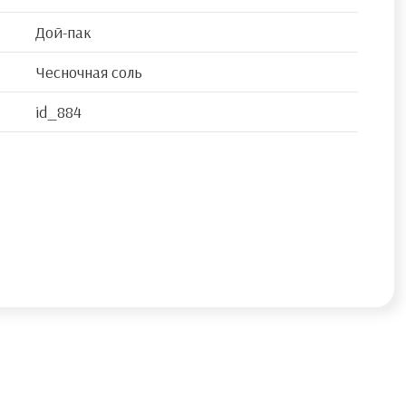
Дой-пак
Чесночная соль
id_884