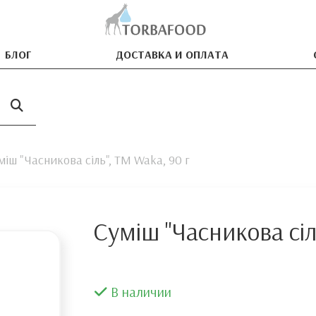
БЛОГ
ДОСТАВКА И ОПЛАТА
міш "Часникова сіль", ТМ Waka, 90 г
Суміш "Часникова сіл
В наличии