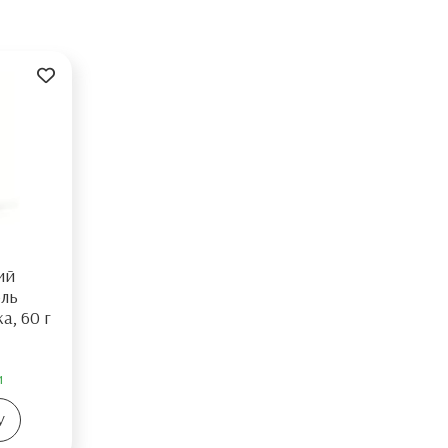
ий
оль
a, 60 г
и
У