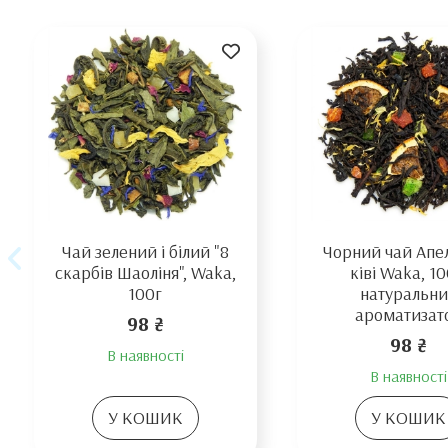
Чай зелений і білий "8
Чорний чай Апел
скарбів Шаоліня", Waka,
ківі Waka, 10
100г
натуральн
ароматизат
98 ₴
98 ₴
В наявності
В наявності
У КОШИК
У КОШИК