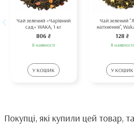
Чай зелений «Чарівний
Чай зелений "
сад» WAKA, 1 кг
натхнення", Waka
806 ₴
128 ₴
В наявності
В наявності
У КОШИК
У КОШИК
Покупці, які купили цей товар, т