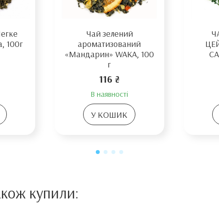
Легке
Чай зелений
Ч
, 100г
ароматизований
ЦЕ
«Мандарин» WAKA, 100
СА
г
116 ₴
В наявності
У КОШИК
акож купили: