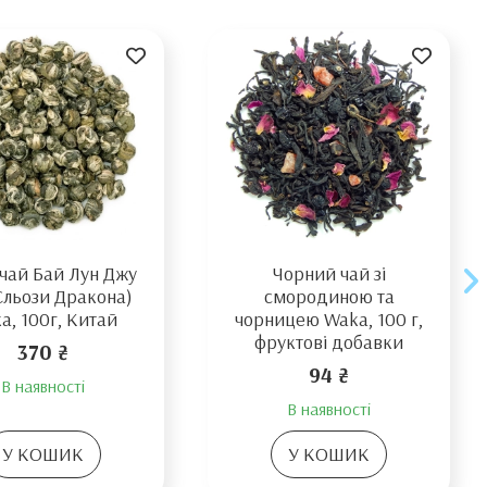
 чай Бай Лун Джу
Чорний чай зі
 Сльози Дракона)
смородиною та
a, 100г, Китай
чорницею Waka, 100 г,
фруктові добавки
370 ₴
94 ₴
В наявності
В наявності
У КОШИК
У КОШИК