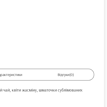
арактеристики
Відгуки
(0)
й чай, квіти жасміну, шматочки сублімованих