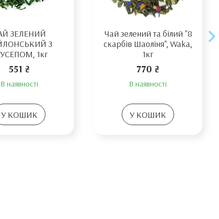
АЙ ЗЕЛЕНИЙ
Чай зелений та білий "8
ЙЛОНСЬКИЙ З
скарбів Шаоліня", Waka,
УСЕПОМ, 1кг
1кг
551 ₴
770 ₴
В наявності
В наявності
У КОШИК
У КОШИК