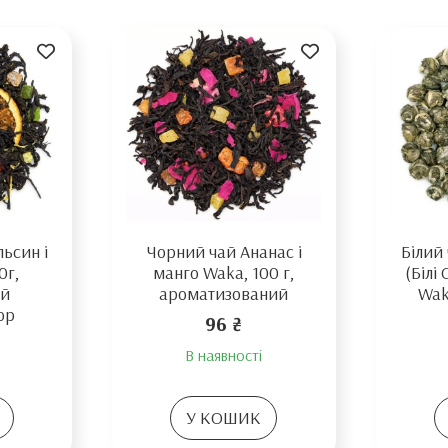
ьсин і
Чорний чай Ананас і
Білий
0г,
манго Waka, 100 г,
(Білі
ий
ароматизований
Wak
ор
96 ₴
В наявності
У КОШИК