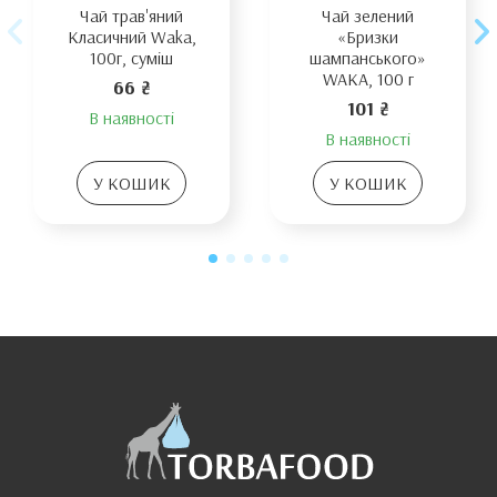
Чай трав'яний
Чай зелений
Класичний Waka,
«Бризки
100г, суміш
шампанського»
WAKA, 100 г
66 ₴
101 ₴
В наявності
В наявності
У КОШИК
У КОШИК