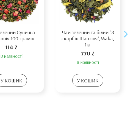
зелений Сунична
Чай зелений та білий "8
онія 100 грамів
скарбів Шаоліня", Waka,
1кг
114 ₴
770 ₴
В наявності
В наявності
У КОШИК
У КОШИК