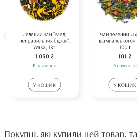
Зелений чай "Мед
Чай зелений «Б
неправильних бджіл",
шампанського»
Waka, 1кг
100 г
1 050 ₴
101 ₴
В наявності
В наявності
У КОШИК
У КОШИК
Покупці, які купили цей товар, т