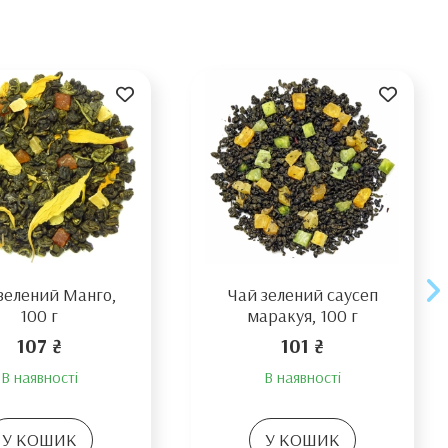
зелений Манго,
Чай зелений саусеп
100 г
маракуя, 100 г
107 ₴
101 ₴
В наявності
В наявності
У КОШИК
У КОШИК