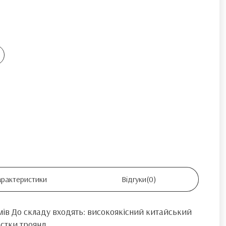
арактеристики
Відгуки
(0)
ів До складу входять: високоякісний китайський
юстки троянд