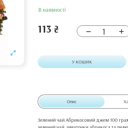
В наявності
113 ₴
У КОШИК
Опис
Х
Зелений чай Абрикосовий джем 100 грам
зелений чай, шматочки абрикоса та пел