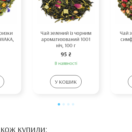
ризки
Чай зелений із чорним
Чай 
 WAKA,
ароматизований 1001
симф
ніч, 100 г
95 ₴
В наявності
У КОШИК
акож купили: