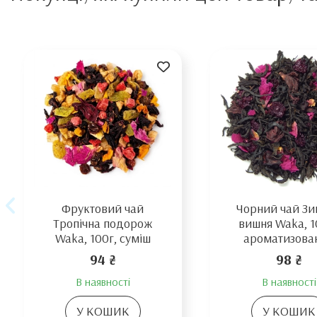
Фруктовий чай
Чорний чай З
Тропічна подорож
вишня Waka, 1
Waka, 100г, суміш
ароматизова
94 ₴
98 ₴
В наявності
В наявності
У КОШИК
У КОШИК