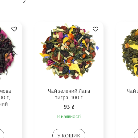
имова
Чай зелений Лапа
Чай 
00 г,
тигра, 100 г
ний
93 ₴
В наявності
У КОШИК