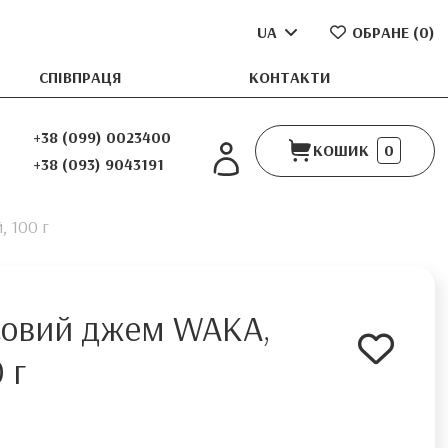
UA
ОБРАНЕ (
0
)
СПІВПРАЦЯ
КОНТАКТИ
+38 (099) 0023400
КОШИК
0
+38 (093) 9043191
 100 г
совий джем WAKA,
 г