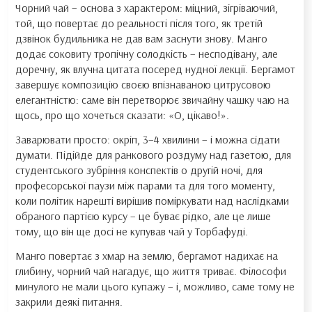
Чорний чай – основа з характером: міцний, зігріваючий,
той, що повертає до реальності після того, як третій
дзвінок будильника не дав вам заснути знову. Манго
додає соковиту тропічну солодкість – несподівану, але
доречну, як влучна цитата посеред нудної лекції. Бергамот
завершує композицію своєю впізнаваною цитрусовою
елегантністю: саме він перетворює звичайну чашку чаю на
щось, про що хочеться сказати: «О, цікаво!».
Заварювати просто: окріп, 3–4 хвилини – і можна сідати
думати. Підійде для ранкового роздуму над газетою, для
студентського зубріння конспектів о другій ночі, для
професорської паузи між парами та для того моменту,
коли політик нарешті вирішив поміркувати над наслідками
обраного партією курсу – це буває рідко, але це лише
тому, що він ще досі не купував чай у Торбафуді.
Манго повертає з хмар на землю, бергамот надихає на
глибину, чорний чай нагадує, що життя триває. Філософи
минулого не мали цього купажу – і, можливо, саме тому не
закрили деякі питання.