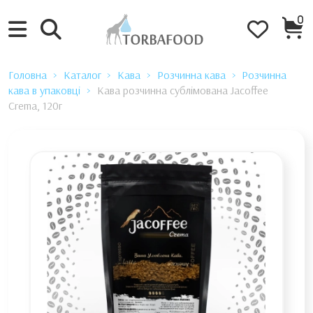
0
Головна
Каталог
Кава
Розчинна кава
Розчинна
кава в упаковці
Кава розчинна сублімована Jacoffee
Crema, 120г