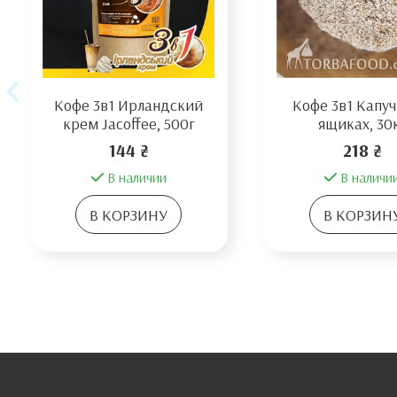
Кофе 3в1 Ирландский
Кофе 3в1 Капуч
крем Jacoffee, 500г
ящиках, 30
144 ₴
218 ₴
В наличии
В наличи
В КОРЗИНУ
В КОРЗИН