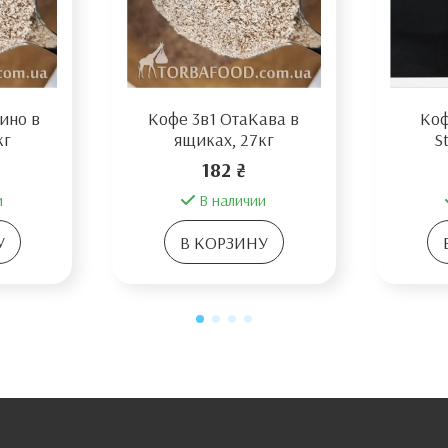
ино в
Кофе 3в1 ОтаКава в
Коф
кг
ящиках, 27кг
S
182 ₴
и
В наличии
У
В КОРЗИНУ