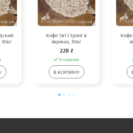
ндский
Кофе 3в1 Стронг в
Кофе
 30кг
ящиках, 30кг
я
228 ₴
и
В наличии
У
В КОРЗИНУ