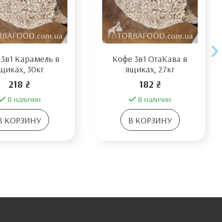
 3в1 Карамель в
Кофе 3в1 ОтаКава в
щиках, 30кг
ящиках, 27кг
218 ₴
182 ₴
В наличии
В наличии
В КОРЗИНУ
В КОРЗИНУ