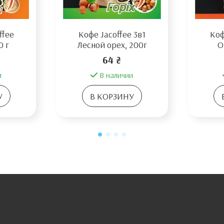
ffee
Кофе Jacoffee 3в1
Коф
0 г
Лесной орех, 200г
O
64 ₴
и
В наличии
У
В КОРЗИНУ