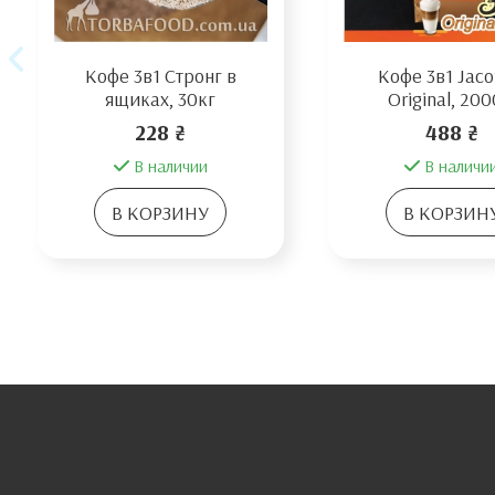
Кофе 3в1 Стронг в
Кофе 3в1 Jaco
ящиках, 30кг
Original, 200
228 ₴
488 ₴
В наличии
В наличи
В КОРЗИНУ
В КОРЗИН