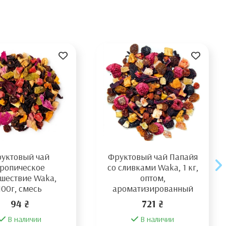
уктовый чай
Фруктовый чай Папайя
ропическое
со сливками Waka, 1 кг,
ешествие Waka,
оптом,
100г, смесь
ароматизированный
94 ₴
721 ₴
В наличии
В наличии