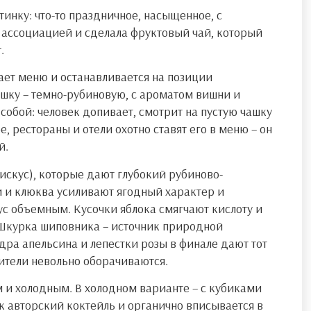
ртинку: что-то праздничное, насыщенное, с
с ассоциацией и сделала фруктовый чай, который
.
тает меню и останавливается на позиции
шку – темно-рубиновую, с ароматом вишни и
собой: человек допивает, смотрит на пустую чашку
, рестораны и отели охотно ставят его в меню – он
й.
бискус), которые дают глубокий рубиново-
 и клюква усиливают ягодный характер и
ус объемным. Кусочки яблока смягчают кислоту и
 Шкурка шиповника – источник природной
дра апельсина и лепестки розы в финале дают тот
тители невольно оборачиваются.
 и холодным. В холодном варианте – с кубиками
к авторский коктейль и органично вписывается в