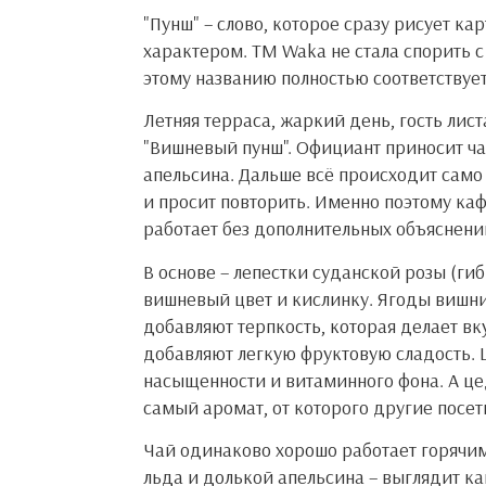
"Пунш" – слово, которое сразу рисует ка
характером. ТМ Waka не стала спорить 
этому названию полностью соответствует
Летняя терраса, жаркий день, гость лис
"Вишневый пунш". Официант приносит ча
апельсина. Дальше всё происходит само 
и просит повторить. Именно поэтому кафе
работает без дополнительных объяснени
В основе – лепестки суданской розы (ги
вишневый цвет и кислинку. Ягоды вишни
добавляют терпкость, которая делает вк
добавляют легкую фруктовую сладость.
насыщенности и витаминного фона. А це
самый аромат, от которого другие посе
Чай одинаково хорошо работает горячим
льда и долькой апельсина – выглядит ка