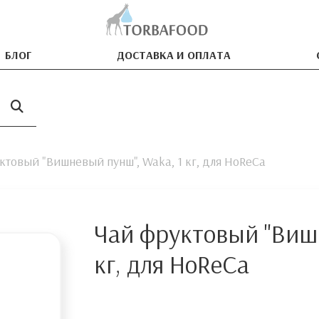
БЛОГ
ДОСТАВКА И ОПЛАТА
ктовый "Вишневый пунш", Waka, 1 кг, для HoReCa
Чай фруктовый "Вишн
кг, для HoReCa