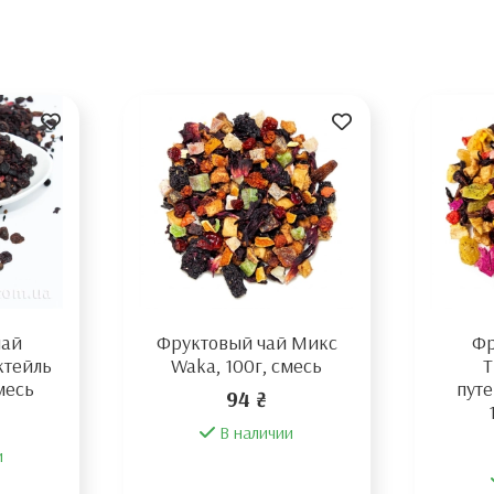
чай
Фруктовый чай Микс
Фр
ктейль
Waka, 100г, смесь
Т
месь
пут
94 ₴
В наличии
и