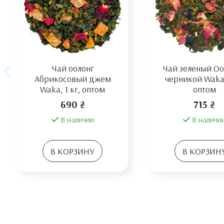
Чай оолонг
Чай зеленый Оо
Абрикосовый джем
черникой Waka,
Waka, 1 кг, оптом
оптом
690 ₴
715 ₴
В наличии
В наличи
В КОРЗИНУ
В КОРЗИН