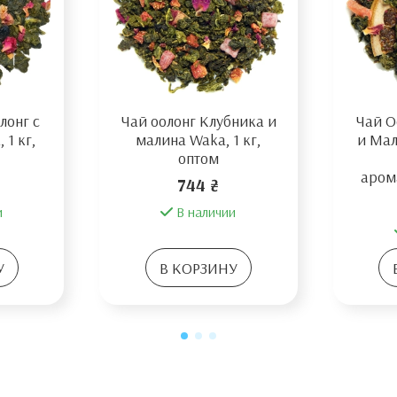
лонг с
Чай оолонг Клубника и
Чай О
 1 кг,
малина Waka, 1 кг,
и Мал
оптом
аром
744 ₴
и
В наличии
У
В КОРЗИНУ