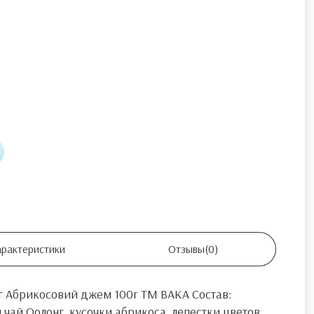
арактеристики
Отзывы
(0)
 Абрикосовий джем 100г ТМ ВАКА Состав:
чай Оолонг, кусочки абрикоса, лепестки цветов,