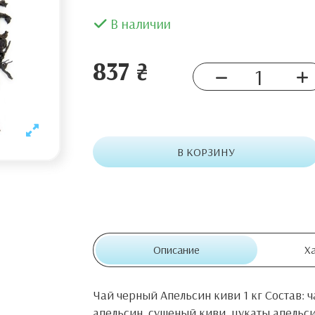
В наличии
837 ₴
В КОРЗИНУ
Описание
Х
Чай черный Апельсин киви 1 кг Состав:
апельсин, сушеный киви, цукаты апельси