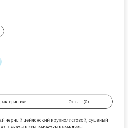
арактеристики
Отзывы
(0)
 чай черный цейлонский крупнолистовой, сушеный
на, цукаты киви, лепестки календулы,