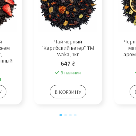
й
Чай черный
Черн
джем
"Карибский ветер" TM
мят
,
Waka, 1кг
аром
анный
647 ₴
В наличии
и
У
В КОРЗИНУ