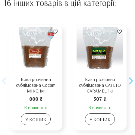
16 інших товарів в цій категорії:
Кава розчинна
Кава розчинна
сублімована Cocam
сублімована CAFETO
МІКС,1кг
CARAMEL 1кг
800 ₴
507 ₴
В наявності
В наявності
У КОШИК
У КОШИК