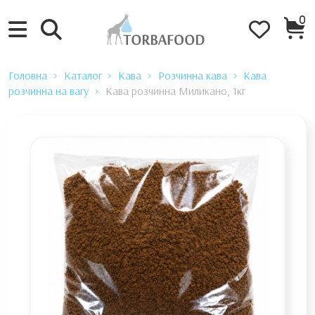
0
Головна
Каталог
Кава
Розчинна кава
Кава
розчинна на вагу
Кава розчинна Миликано, 1кг