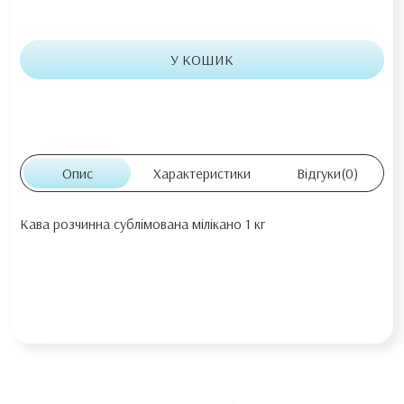
У КОШИК
Опис
Характеристики
Відгуки
(0)
Кава розчинна сублімована мілікано 1 кг