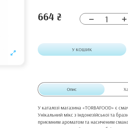
664 ₴
У КОШИК
Опис
Х
У каталозі магазина «TORBAFOOD» є смач
Унікальний мікс з індонезійської та бра
приємним ароматом та насиченим смаком