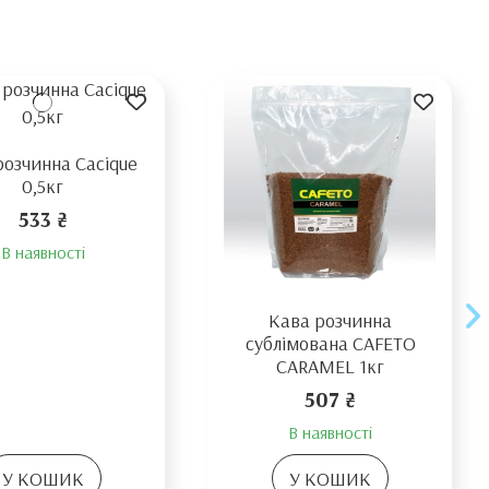
розчинна Cacique
0,5кг
533 ₴
В наявності
Кава розчинна
сублімована CAFETO
CARAMEL 1кг
507 ₴
В наявності
У КОШИК
У КОШИК