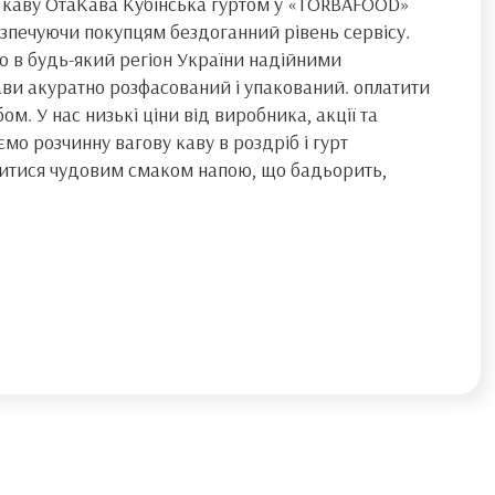
 каву ОтаКава Кубінська гуртом у «TORBAFOOD»
езпечуючи покупцям бездоганний рівень сервісу.
о в будь-який регіон України надійними
ви акуратно розфасований і упакований. оплатити
м. У нас низькі ціни від виробника, акції та
о розчинну вагову каву в роздріб і гурт
итися чудовим смаком напою, що бадьорить,