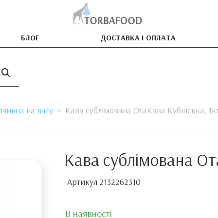
БЛОГ
ДОСТАВКА І ОПЛАТА
зчинна на вагу
Кава сублімована ОтаКава Кубінська, 1к
Кава сублімована От
Артикул
2132262310
В наявності