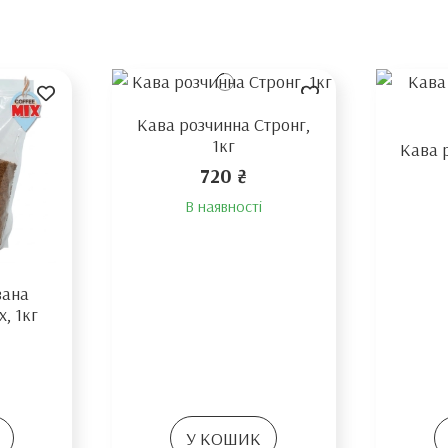
Кава розчинна Стронг,
1кг
Кава 
720 ₴
В наявності
вана
x, 1кг
У КОШИК