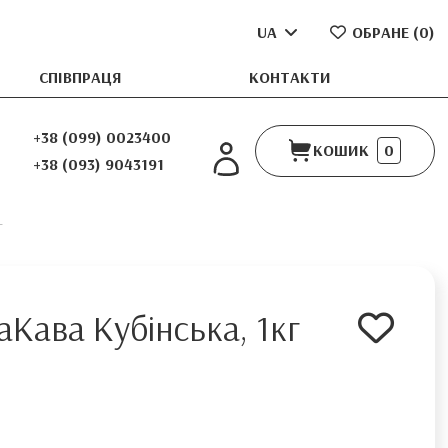
UA
ОБРАНЕ (
0
)
СПІВПРАЦЯ
КОНТАКТИ
+38 (099) 0023400
КОШИК
0
+38 (093) 9043191
г
аКава Кубінська, 1кг