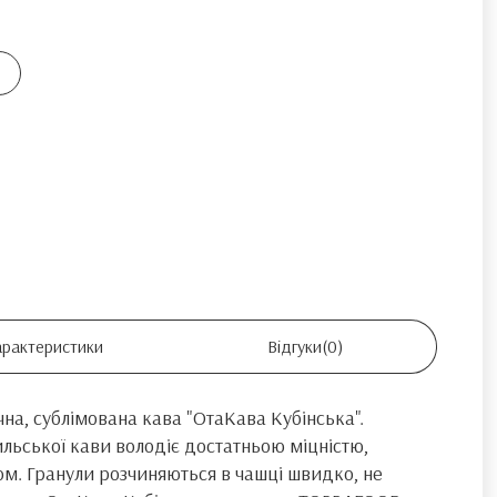
арактеристики
Відгуки
(0)
на, сублімована кава "ОтаКава Кубінська".
зильської кави володіє достатньою міцністю,
. Гранули розчиняються в чашці швидко, не