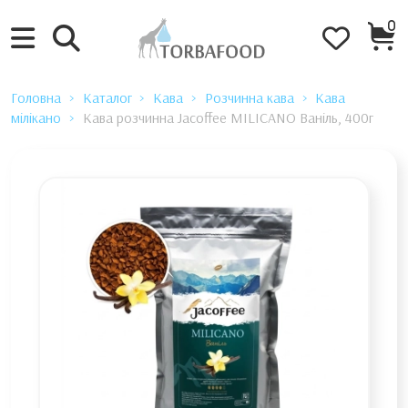
0
Головна
Каталог
Кава
Розчинна кава
Кава
мілікано
Кава розчинна Jacoffee MILICANO Ваніль, 400г