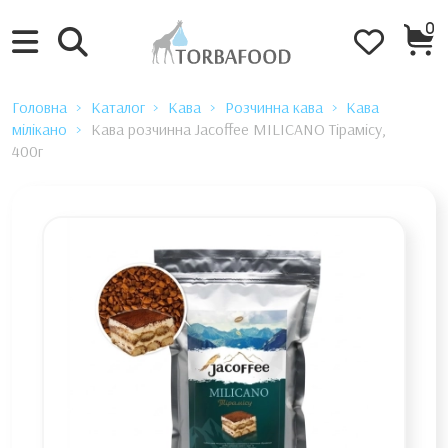
0
Головна
Каталог
Кава
Розчинна кава
Кава
мілікано
Кава розчинна Jacoffee MILICANO Тірамісу,
400г