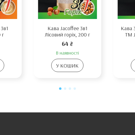
 3в1
Кава Jacoffee 3в1
Кава 
 г
Лісовий горіх, 200 г
TM J
64 ₴
В наявності
У КОШИК