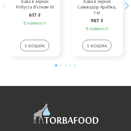
Кава в зернах
Кава в зернах
Робуста В'єтнам 18
Сальвадор Арабіка,
1 кг
617 ₴
987 ₴
В наявності
В наявності
У КОШИК
У КОШИК