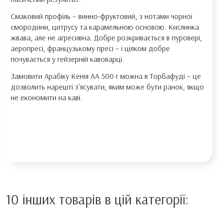
Смаковий профіль – винно-фруктовий, з нотами чорної
смородини, цитрусу та карамельною основою. Кислинка
жвава, але не агресивна. Добре розкривається в пуровері,
аеропресі, французькому пресі – і цілком добре
почувається у гейзерній кавоварці.
Замовити Арабіку Кенія АА 500 г можна в Торбафуді – це
дозволить нарешті з'ясувати, яким може бути ранок, якщо
не економити на каві.
10 інших товарів в цій категорії: