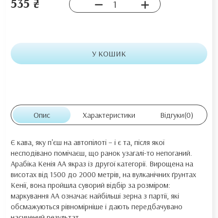
535 ₴
У КОШИК
Опис
Характеристики
Відгуки
(0)
Є кава, яку п'єш на автопілоті – і є та, після якої
несподівано помічаєш, що ранок узагалі-то непоганий.
Арабіка Кенія АА якраз із другої категорії. Вирощена на
висотах від 1500 до 2000 метрів, на вулканічних ґрунтах
Кенії, вона пройшла суворий відбір за розміром:
маркування АА означає найбільші зерна з партії, які
обсмажуються рівномірніше і дають передбачувано
насичений результат.