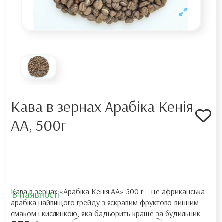
Кава в зернах Арабіка Кенія
АА, 500г
Кава в зернах «Арабіка Кенія АА» 500 г – це африканська
В наявності
арабіка найвищого грейду з яскравим фруктово-винним
смаком і кислинкою, яка бадьорить краще за будильник.