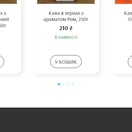
х з
Кава в зернах з
Кав
яний
ароматом Ром, 250г
O
50г
210 ₴
В наявності
У КОШИК