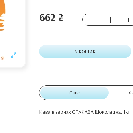
662 ₴
У КОШИК
Опис
Х
Кава в зернах ОТАКАВА Шоколадна, 1кг