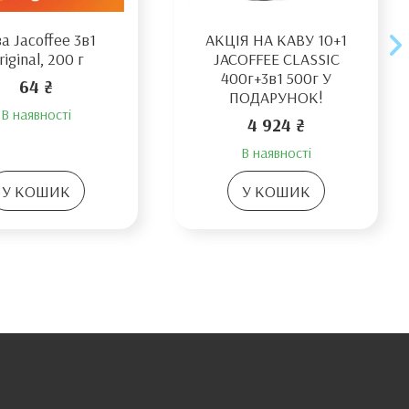
а Jacoffee 3в1
АКЦІЯ НА КАВУ 10+1
riginal, 200 г
JACOFFEE CLASSIC
400г+3в1 500г У
64 ₴
ПОДАРУНОК!
В наявності
4 924 ₴
В наявності
У КОШИК
У КОШИК