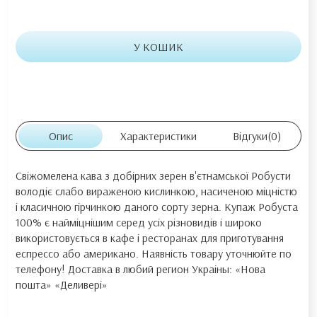
У КОШИК
Опис
Характеристики
Відгуки
(0)
Свіжомелена кава з добірних зерен в'єтнамської Робусти
володіє слабо вираженою кислинкою, насиченою міцністю
і класичною гірчинкою даного сорту зерна. Купаж Робуста
100% є найміцнішим серед усіх різновидів і широко
використовується в кафе і ресторанах для приготування
еспрессо або американо. Наявність товару уточнюйте по
телефону! Доставка в любий регион Украіны: «Нова
пошта» «Деливері»