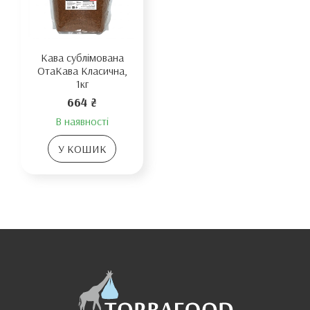
Кава сублімована
ОтаКава Класична,
1кг
664 ₴
В наявності
У КОШИК