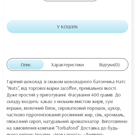
У КОШИК
Опис
Характеристики
Відгуки
(0)
Гарячий шоколад зі смаком шоколадного батончика Натс
"Nuts", від торгової марки Jacoffee, преміальної якості.
Дуже простий у приготуванні. Фасування 400 грамів. До
складу входить: какао з низьким вмістом жирів, сухі
вершки, молочний білок, сироватковий порошок, цукор,
частково гідрогенізований рослинний жир, сіль, крохмаль,
глюкозний сироп, натуральний ароматизатор. Виготовлено
на замовлення компанії "Torbafood" Доставка до будь-
якого регіону України: «Нова пошта» «Делівері»