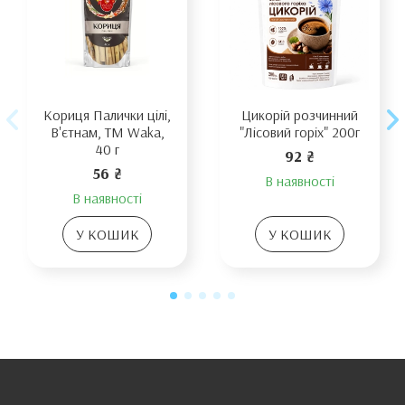
Кориця Палички цілі,
Цикорій розчинний
В'єтнам, TM Waka,
"Лісовий горіх" 200г
40 г
92 ₴
56 ₴
В наявності
В наявності
У КОШИК
У КОШИК