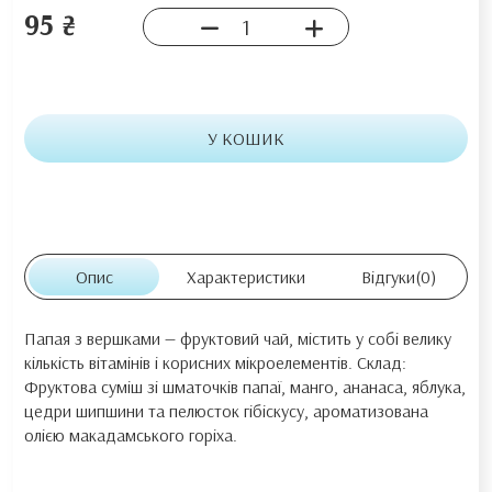
95 ₴
У КОШИК
Опис
Характеристики
Відгуки
(0)
Папая з вершками — фруктовий чай, містить у собі велику
кількість вітамінів і корисних мікроелементів. Склад:
Фруктова суміш зі шматочків папаї, манго, ананаса, яблука,
цедри шипшини та пелюсток гібіскусу, ароматизована
олією макадамського горіха.