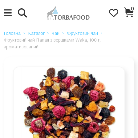
0
Головна
Каталог
Чай
Фруктовий чай
Фруктовий чай Папая з вершками Waka, 100 г,
ароматизований