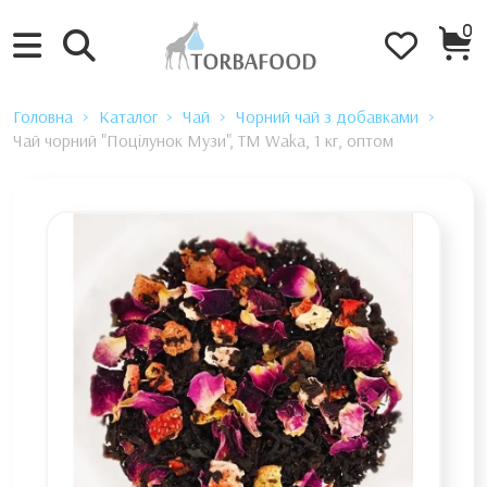
0
Головна
Каталог
Чай
Чорний чай з добавками
Чай чорний "Поцілунок Музи", TM Waka, 1 кг, оптом