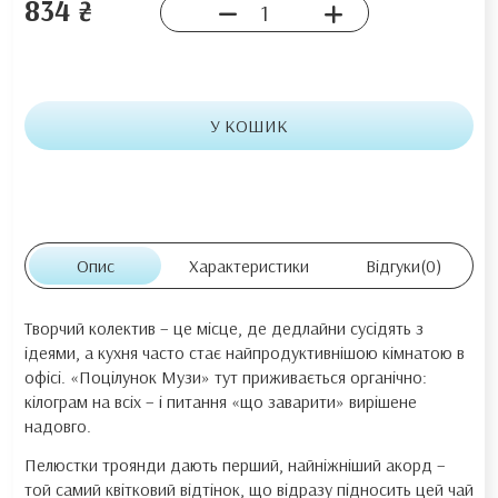
834 ₴
У КОШИК
Опис
Характеристики
Відгуки
(0)
Творчий колектив – це місце, де дедлайни сусідять з
ідеями, а кухня часто стає найпродуктивнішою кімнатою в
офісі. «Поцілунок Музи» тут приживається органічно:
кілограм на всіх – і питання «що заварити» вирішене
надовго.
Пелюстки троянди дають перший, найніжніший акорд –
той самий квітковий відтінок, що відразу підносить цей чай