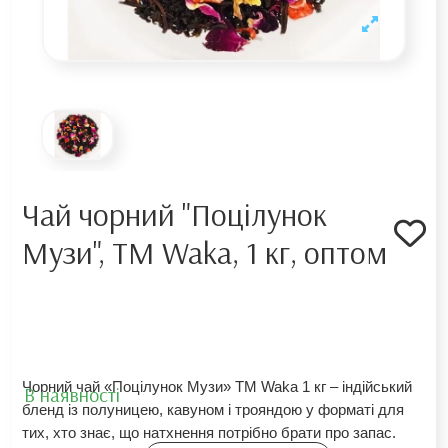
Чай чорний "Поцілунок
Музи", TM Waka, 1 кг, оптом
Чорний чай «Поцілунок Музи» TM Waka 1 кг – індійський 
В наявності
бленд із полуницею, кавуном і трояндою у форматі для 
тих, хто знає, що натхнення потрібно брати про запас.