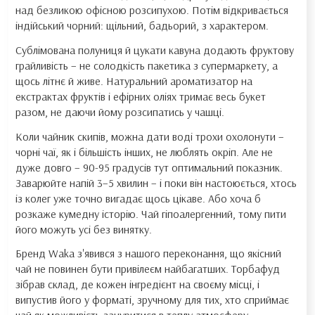
над безликою офісною розсипухою. Потім відкривається
індійський чорний: щільний, бадьорий, з характером.
Сублімована полуниця й цукати кавуна додають фруктову
грайливість – не солодкість пакетика з супермаркету, а
щось літнє й живе. Натуральний ароматизатор на
екстрактах фруктів і ефірних оліях тримає весь букет
разом, не даючи йому розсипатись у чашці.
Коли чайник скипів, можна дати воді трохи охолонути –
чорні чаї, як і більшість інших, не люблять окріп. Але не
дуже довго – 90-95 градусів тут оптимальний показник.
Заварюйте напій 3–5 хвилин – і поки він настоюється, хтось
із колег уже точно вигадає щось цікаве. Або хоча б
розкаже кумедну історію. Чай гіпоалергенний, тому пити
його можуть усі без винятку.
Бренд Waka з'явився з нашого переконання, що якісний
чай не повинен бути привілеєм найбагатших. Торбафуд
зібрав склад, де кожен інгредієнт на своєму місці, і
випустив його у форматі, зручному для тих, хто сприймає