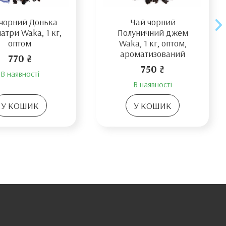
чорний Донька
Чай чорний
атри Waka, 1 кг,
Полуничний джем
оптом
Waka, 1 кг, оптом,
ароматизований
770 ₴
750 ₴
В наявності
В наявності
У КОШИК
У КОШИК