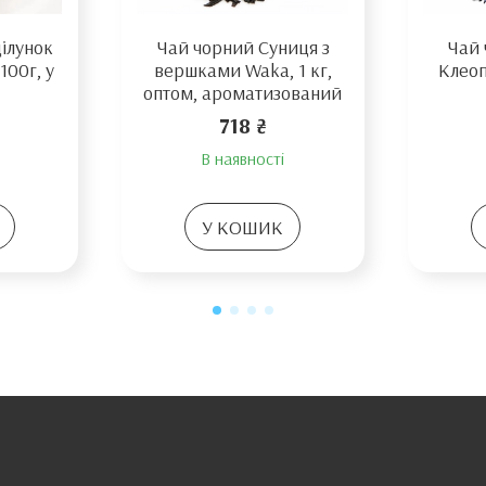
ілунок
Чай чорний Суниця з
Чай 
100г, у
вершками Waka, 1 кг,
Клеоп
оптом, ароматизований
718 ₴
В наявності
У КОШИК