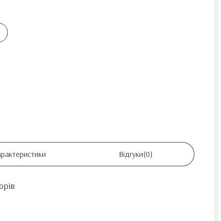
арактеристики
Відгуки
(0)
орів