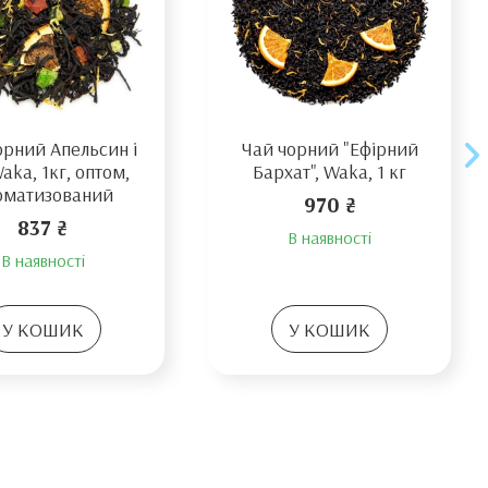
орний Апельсин і
Чай чорний "Ефірний
Waka, 1кг, оптом,
Бархат", Waka, 1 кг
оматизований
970 ₴
837 ₴
В наявності
В наявності
У КОШИК
У КОШИК