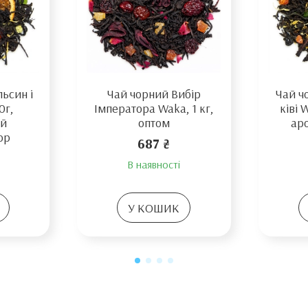
ьсин і
Чай чорний Вибір
Чай ч
0г,
Імператора Waka, 1 кг,
ківі 
ий
оптом
ар
ор
687 ₴
В наявності
У КОШИК