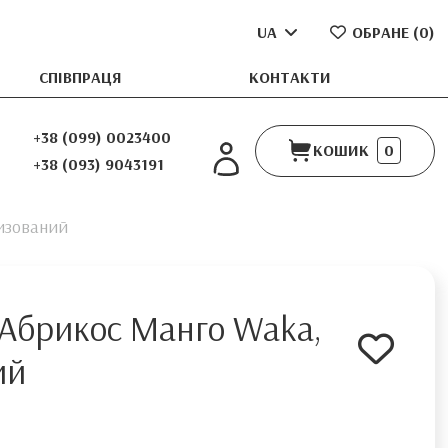
UA
ОБРАНЕ (
0
)
СПІВПРАЦЯ
КОНТАКТИ
+38 (099) 0023400
КОШИК
0
+38 (093) 9043191
тизований
 Абрикос Манго Waka,
ий