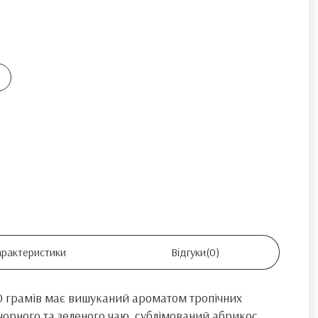
арактеристики
Відгуки
(0)
00 грамів має вишуканий ароматом тропічних
чорного та зеленого чаю, сублімований абрикос,