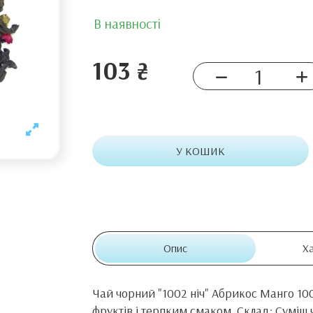
В наявності
103 ₴
У КОШИК
Опис
Х
Чай чорний "1002 ніч" Абрикос Манго 1
фруктів і терпким смаком. Склад: Суміш 