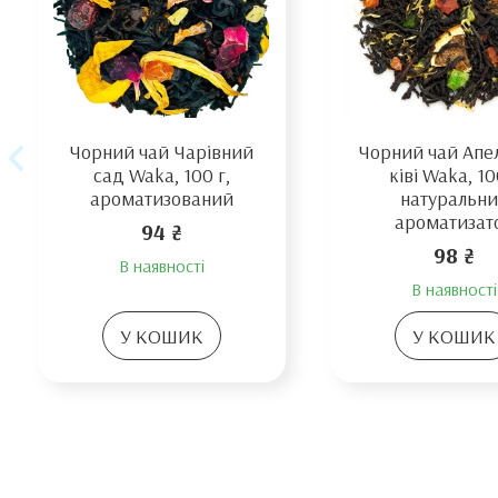
Чорний чай Чарівний
Чорний чай Апел
сад Waka, 100 г,
ківі Waka, 10
ароматизований
натуральн
ароматизат
94 ₴
98 ₴
В наявності
В наявності
У КОШИК
У КОШИК