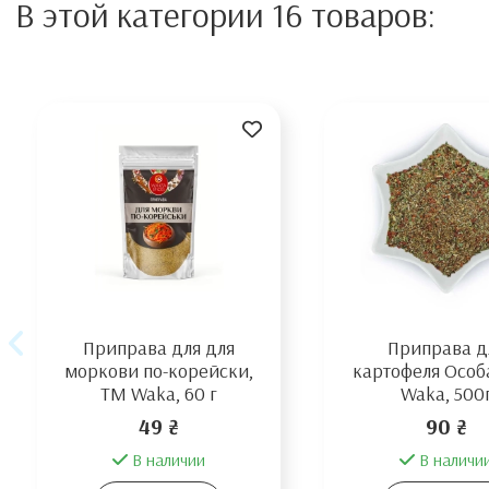
В этой категории 16 товаров:
Приправа для для
Приправа д
моркови по-корейски,
картофеля Особ
ТМ Waka, 60 г
Waka, 500
49 ₴
90 ₴
В наличии
В наличи