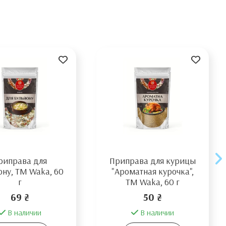
риправа для
Приправа для курицы
ону, ТМ Waka, 60
"Ароматная курочка",
г
ТМ Waka, 60 г
69 ₴
50 ₴
В наличии
В наличии