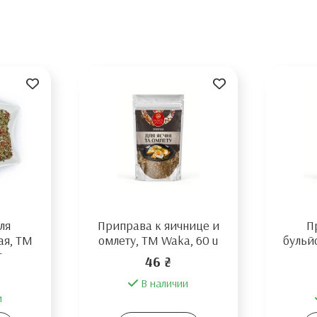
ля
Приправа к яичнице и
П
ая, ТМ
омлету, ТМ Waka, 60 u
бульй
г
46 ₴
В наличии
и