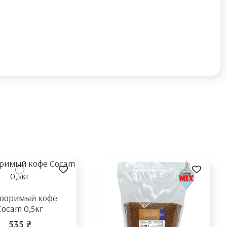
творимый кофе
Cocam 0,5кг
535 ₴