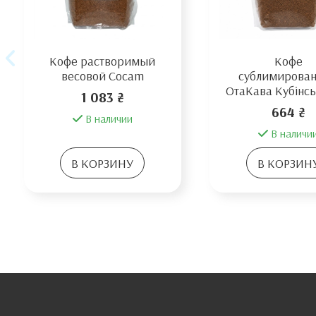
Кофе растворимый
Кофе
весовой Cocam
сублимирова
ОтаКава Кубінсь
1 083 ₴
664 ₴
В наличии
В наличи
В КОРЗИНУ
В КОРЗИН