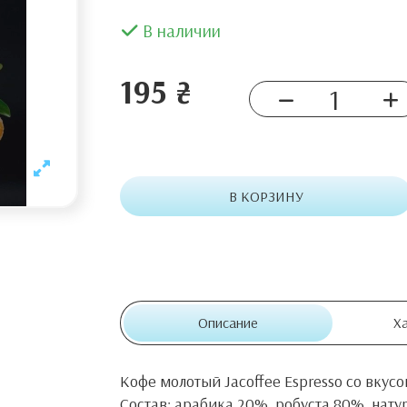
В наличии
195 ₴
В КОРЗИНУ
Описание
Х
Кофе молотый Jacoffee Espresso со вку
Состав: арабика 20%, робуста 80%, на