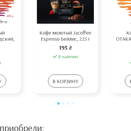
ый
Кофе молотый Jacoffee
К
дский,
Espresso Бейлис, 225 г
ОТАКА
195 ₴
В наличии
и
У
В КОРЗИНУ
 приобрели: