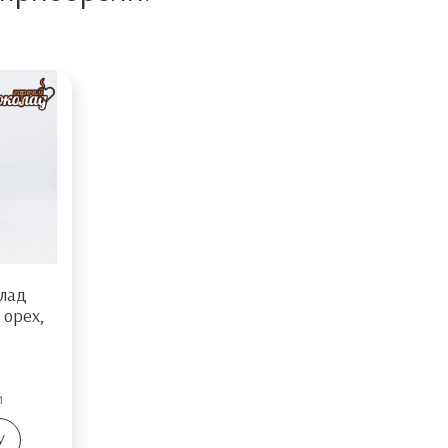
олад
 орех,
и
У