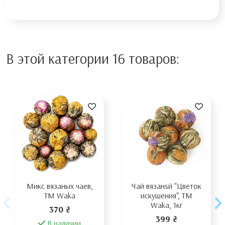
В этой категории 16 товаров:
Микс вязаных чаев,
Чай вязанsй "Цветок
ТМ Waka
искушения", TM
Waka, 1кг
370 ₴
399 ₴
В наличии