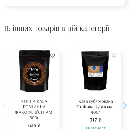
16 інших товарів в цій категорії:
ЧОРНА КАВА
Кава сублімована
РОЗЧИННА
ОтаКава Кубінська,
ЖАКОФЕ В'ЄТНАМ,
400г
500г
317 ₴
635 ₴
В наявності