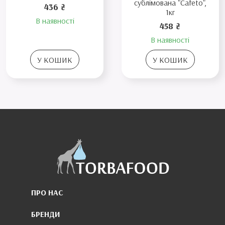
сублімована "Cafeto",
436 ₴
1кг
В наявності
458 ₴
В наявності
У КОШИК
У КОШИК
ПРО НАС
БРЕНДИ