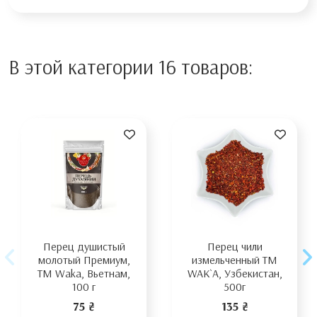
В этой категории 16 товаров:
Перец душистый
Перец чили
молотый Премиум,
измельченный TM
TM Waka, Вьетнам,
WAK`A, Узбекистан,
100 г
500г
75 ₴
135 ₴