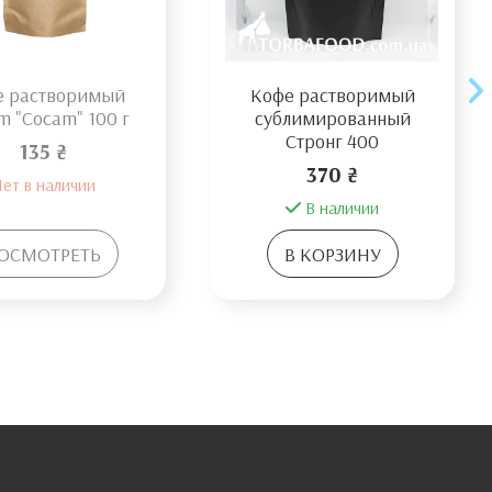
е растворимый
Кофе растворимый
m "Cocam" 100 г
сублимированный
Стронг 400
135 ₴
370 ₴
ет в наличии
В наличии
ОСМОТРЕТЬ
В КОРЗИНУ