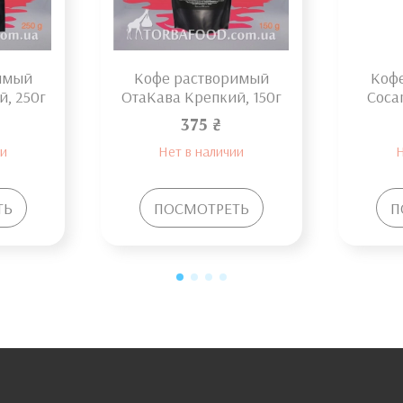
имый
Кофе растворимый
Коф
, 250г
ОтаКава Крепкий, 150г
Coca
375 ₴
ии
Нет в наличии
Н
ТЬ
ПОСМОТРЕТЬ
П