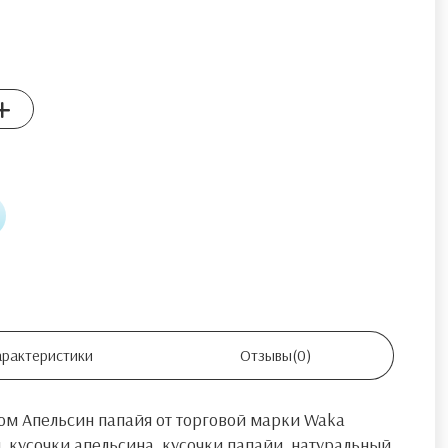
арактеристики
Отзывы
(0)
ом Апельсин папайя от торговой марки Waka
, кусочки апельсина, кусочки папайи, натуральный