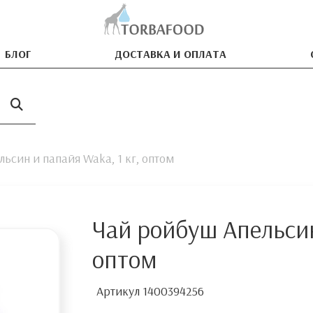
БЛОГ
ДОСТАВКА И ОПЛАТА
ьсин и папайя Waka, 1 кг, оптом
Чай ройбуш Апельсин
оптом
Артикул
1400394256