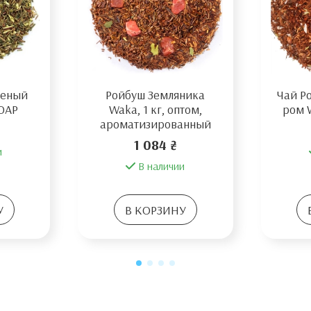
леный
Ройбуш Земляника
Чай Р
 ЮАР
Waka, 1 кг, оптом,
ром W
ароматизированный
1 084 ₴
и
В наличии
У
В КОРЗИНУ