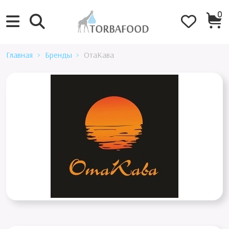
0
Главная
Бренды
ОтаКава